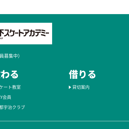
員募集中）​
教わる
借りる
ケート教室
貸切案内
AY会員
都宇治クラブ