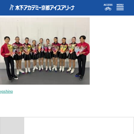
blog07-5
yoshino