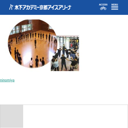
blog240623-01
ninomiya