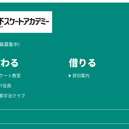
員募集中）​
教わる
借りる
ケート教室
貸切案内
AY会員
都宇治クラブ