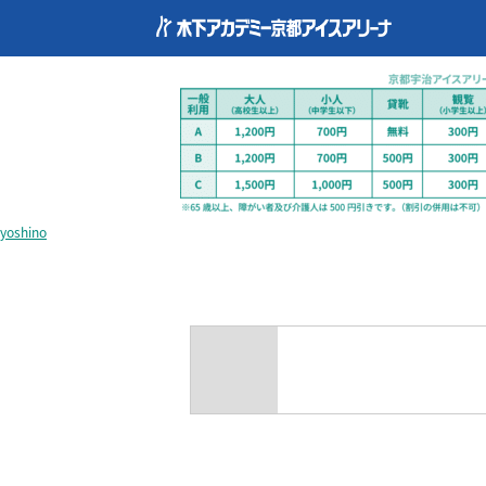
common_price5
yoshino
過去のブログ
common_price5