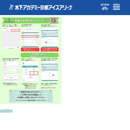
howto_class
yoshino