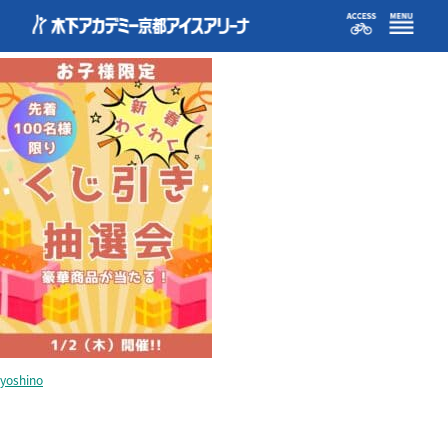
kuji
yoshino