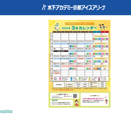
kyoto_calendar202503
yoshino