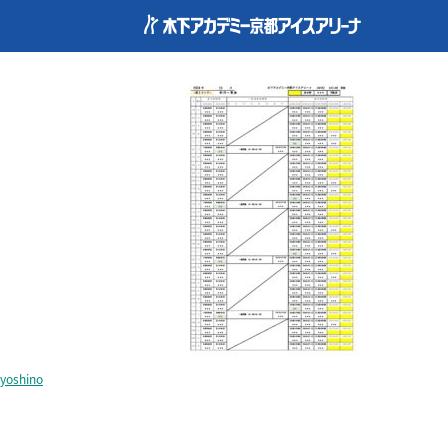
reservation1-202410_
yoshino