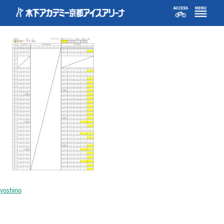
reservation1-202510_202508116-1
yoshino